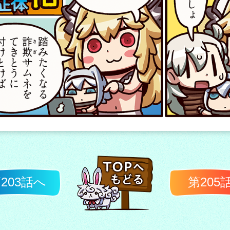
203話へ
第205
TOPへ戻る