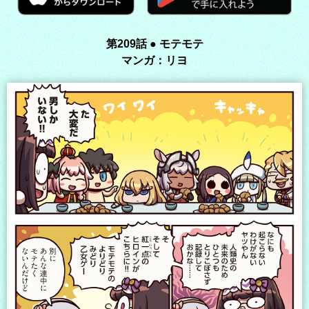
第209話 ● モテモテ
マンガ：リヨ