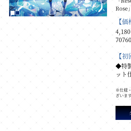
「Res
Ros
【価
4,1
7076
【初
◆特
ット
※仕様
ざいま