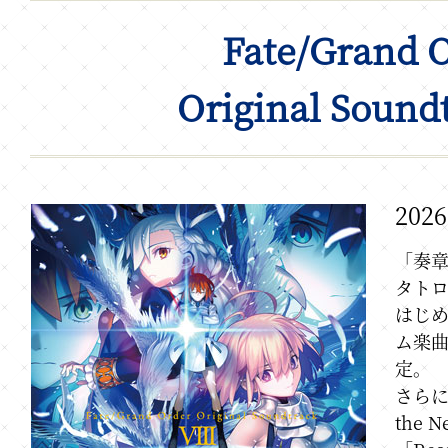
Fate/Grand 
Original Sound
20
「奏章
タトロ
はじめ
ム楽曲
定。
さらに
the 