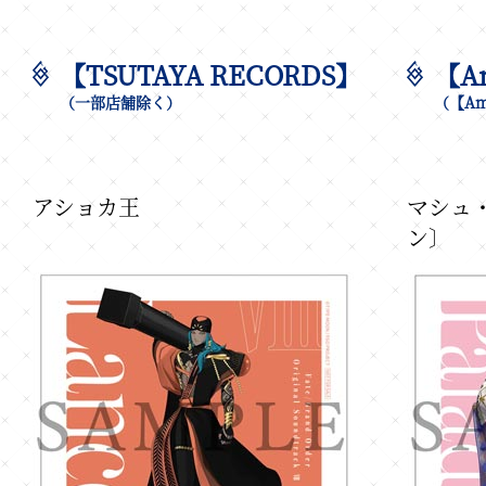
【TSUTAYA RECORDS】
【A
（一部店舗除く）
（【Am
アショカ王
マシュ
ン〕