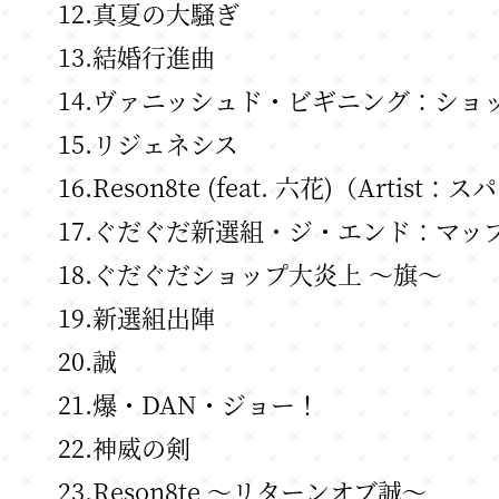
12.真夏の大騒ぎ
13.結婚行進曲
14.ヴァニッシュド・ビギニング：ショ
15.リジェネシス
16.Reson8te (feat. 六花)（Arti
17.ぐだぐだ新選組・ジ・エンド：マッ
18.ぐだぐだショップ大炎上 ～旗～
19.新選組出陣
20.誠
21.爆・DAN・ジョー！
22.神威の剣
23.Reson8te ～リターンオブ誠～